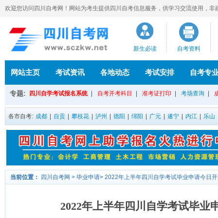
欢迎您访问四川自考网！网站为考生提供四川自考信息服务，供学习交流使用，非政府官方网
新生必读
自考资料
网站主页
考试资讯
各地动态
考试安排
自考专
专题:
四川自学考试报名系统
|
自考开考科目
|
准考证打印
|
考场查询
|
各市自考:
成都
|
自贡
|
攀枝花
|
泸州
|
德阳
|
绵阳
|
广元
|
遂宁
|
内江
|
乐山
当前位置：
四川自考网
>
毕业申请
>
2022年上半年四川自学考试毕业申请今日
2022年上半年四川自学考试毕业