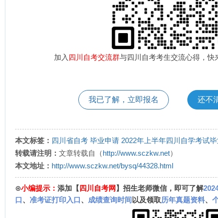
加入
四川自考交流群
与四川自考考生交流心得，快
我已了解，立即报名
还不
本文标签：
四川省自考
毕业申请
2022年上半年四川自学考试
转载请注明：
文章转载自（
http://www.sczkw.net
）
本文地址：
http://www.sczkw.net/bysq/44328.html
⊙
小编提示：
添加【
四川自考网
】招生老师微信，即可了解
20
口
、
准考证打印入口
、
成绩查询时间
以及领取
历年真题资料
、