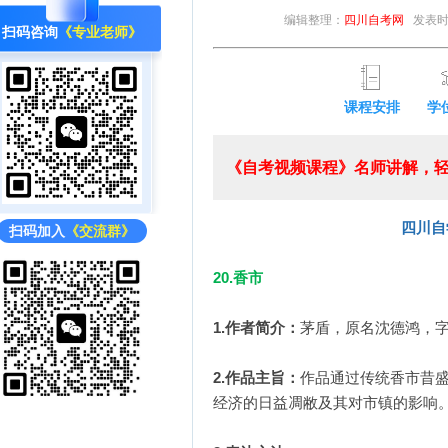
编辑整理：
四川自考网
发表时间
扫码咨询
《专业老师》
课程安排
学
《自考视频课程》名师讲解，轻
四川自
扫码加入
《交流群》
20.香市
1.作者简介：
茅盾，原名沈德鸿，
2.作品主旨：
作品通过传统香市昔
经济的日益凋敝及其对市镇的影响