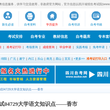
服务，供学习交流使用，非政府官方网站，官方信息以四川省招生考试院(www.eaagz
新生必读
自考资料
学历提升
自考培训
自考书籍
考试安排
自考专业
教材信息
自考题库
专本套
目
|
准考证打印
|
考场查询
|
成绩查询
|
毕业申请
|
实践考核
|
免考申请
|
|
绵阳
|
广元
|
遂宁
|
内江
|
乐山
|
南充
|
眉山
|
宜宾
|
+更多>>
准考证打印入口
试04729大学语文知识点——香市
试04729大学语文知识点——香市