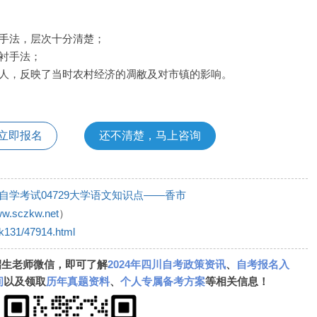
写手法，层次十分清楚；
衬手法；
商人，反映了当时农村经济的凋敝及对市镇的影响。
立即报名
还不清楚，马上咨询
自学考试04729大学语文知识点——香市
www.sczkw.net
）
gk131/47914.html
招生老师微信，即可了解
2024年四川自考政策资讯
、
自考报名入
间
以及领取
历年真题资料
、
个人专属备考方案
等相关信息！