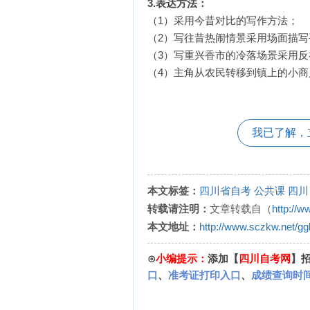
3.表达方法：
（1）采用今昔对比的写作方法；
（2）写往昔热闹情景采用场面描
（3）写重兴香市的冷落场景采用反
（4）主角从农民转移到镇上的小
我已了解，
本文标签：
四川省自考
公共课
四川
转载请注明：
文章转载自（
http://
本文地址：
http://www.sczkw.net/g
⊙
小编提示：
添加【
四川自考网
】
口
、
准考证打印入口
、
成绩查询时