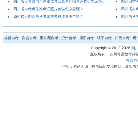
四川省自考查询不到座位号或查询的报考课程少怎么办...
四川自学
四川省自考考生准考证照片差误怎么处理？
四川省自考
如何提出四川自学考试统考成绩复查申请？
四川自学
成都自考
|
自贡自考
|
攀枝花自考
|
泸州自考
|
德阳自考
|
绵阳自考
|
广元自考
|
遂
Copyright © 2012-
2026
四川自
版权所有： 四川考讯教育科技有限
在线咨
声明：本站为四川自考民间交流网站，最新自