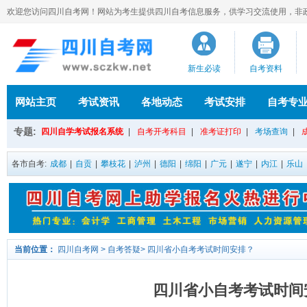
欢迎您访问四川自考网！网站为考生提供四川自考信息服务，供学习交流使用，非政府官方网
新生必读
自考资料
网站主页
考试资讯
各地动态
考试安排
自考专
专题:
四川自学考试报名系统
|
自考开考科目
|
准考证打印
|
考场查询
|
各市自考:
成都
|
自贡
|
攀枝花
|
泸州
|
德阳
|
绵阳
|
广元
|
遂宁
|
内江
|
乐山
当前位置：
四川自考网
>
自考答疑
>
四川省小自考考试时间安排？
四川省小自考考试时间